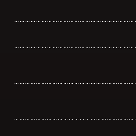
…………………………………………………………
…………………………………………………………
…………………………………………………………
…………………………………………………………