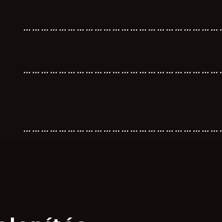
…………………………………………………………
…………………………………………………………
…………………………………………………………