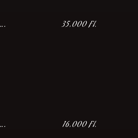
….
35,000 Ft.
….
16,000 Ft.