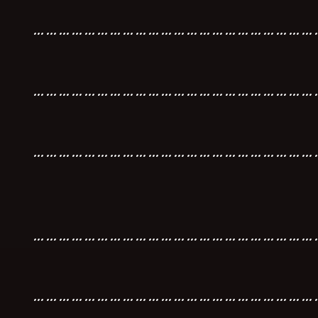
…………………………………………………………
…………………………………………………………
…………………………………………………………
…………………………………………………………
…………………………………………………………