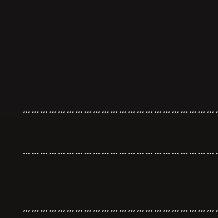
…………………………………………………………
…………………………………………………………
…………………………………………………………